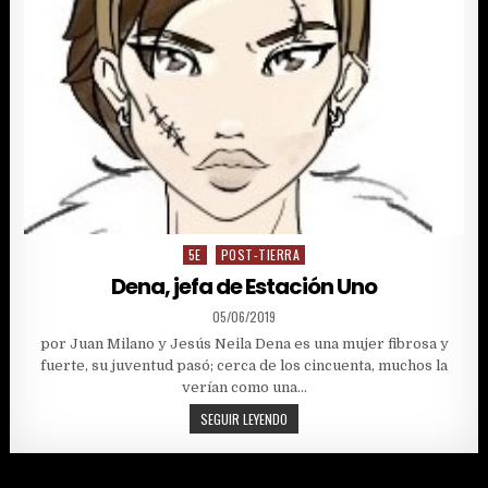
5E
POST-TIERRA
Posted
in
Dena, jefa de Estación Uno
PUBLISHED
05/06/2019
DATE:
por Juan Milano y Jesús Neila Dena es una mujer fibrosa y
fuerte, su juventud pasó; cerca de los cincuenta, muchos la
verían como una…
DENA,
SEGUIR LEYENDO
JEFA
DE
ESTACIÓN