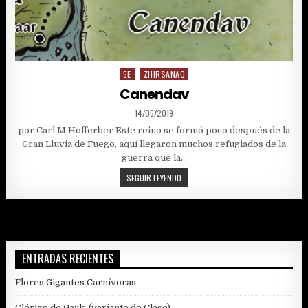
5E
ZHIRSANAQ
Posted
in
Canendav
PUBLISHED
14/06/2019
DATE:
por Carl M Hofferber Este reino se formó poco después de la
Gran Lluvia de Fuego, aquí llegaron muchos refugiados de la
guerra que la…
CANENDAV
SEGUIR LEYENDO
ENTRADAS RECIENTES
Flores Gigantes Carnívoras
Clérigo de Gark, (variante de Clase)