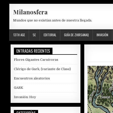
Skip
Milanosfera
to
content
Mundos que no existían antes de nuestra llegada.
13TH AGE
5E
EDITORIAL
GUÍA DE ZHIRSANAQ
INVASIÓN
ENTRADAS RECIENTES
Flores Gigantes Carnívoras
Clérigo de Gark, (variante de Clase)
Encuentros aleatorios
GARK
Invasión: Hoy