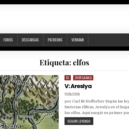
FOROS
DESCARGAS
PATREONS
VERKAMI
Etiqueta:
elfos
5E
ZHIRSANAQ
Posted
in
V: Areslya
PUBLISHED
11/06/2019
DATE:
por Carl M Hofferber Según las le
historias élficas, Areslya es el hog
los elfos. Aquí surgió su primer p
V:
SEGUIR LEYENDO
ARESLYA