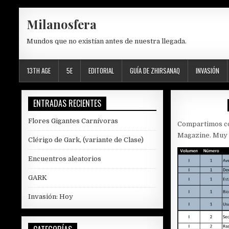
Skip
Milanosfera
to
content
Mundos que no existían antes de nuestra llegada.
13TH AGE
5E
EDITORIAL
GUÍA DE ZHIRSANAQ
INVASIÓN
ENTRADAS RECIENTES
Flores Gigantes Carnívoras
Compartimos co
Magazine. Muy 
Clérigo de Gark, (variante de Clase)
Encuentros aleatorios
GARK
Invasión: Hoy