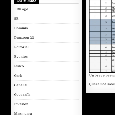
CATEGORÍAS
13th Age
5E
Dominio
Dungeon 20
Editorial
Eventos
Físico
Un breve resume
Gark
Queremos saber 
General
Geografía
Invasión
Mazmorra