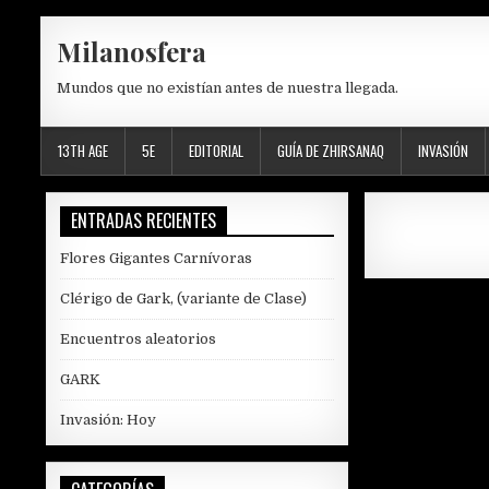
Skip
Milanosfera
to
content
Mundos que no existían antes de nuestra llegada.
13TH AGE
5E
EDITORIAL
GUÍA DE ZHIRSANAQ
INVASIÓN
ENTRADAS RECIENTES
Flores Gigantes Carnívoras
Clérigo de Gark, (variante de Clase)
Encuentros aleatorios
GARK
Invasión: Hoy